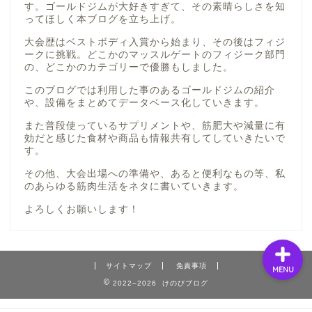
す。ゴールドジムが大好きすぎて、その素晴らしさを知
プロフィール
ってほしく本ブログを立ち上げ。
大会歴はベストボディ入賞から始まり、その後はフィジ
ークに挑戦。どこかのマッスルゲートのフィジーク部門
ゴールドジム巡り
の、どこかのカテゴリーで優勝もしました。
このブログでは利用した事のあるゴールドジムの紹介
サプリメント
や、設備をまとめてデータベース化していきます。
また普段使っているサプリメントや、筋肥大や減量に有
攻めるサプリメーカー
効だと感じた食材や商品も情報共有してしていきたいで
す。
JAY&CO
その他、大会出場への準備や、あると便利なもの等、私
のあらゆる筋肉生活をネタに書いていきます。
プロテイン
よろしくお願いします！
サイトマップ
免責事項
MENU
2022–2026 けのびブログ