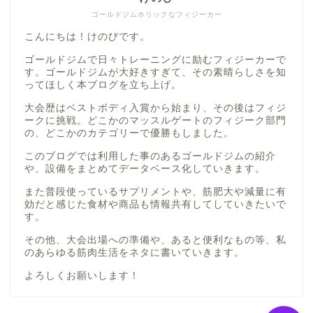
ゴールドジムホリックなフィジーカー
こんにちは！けのびです。
ホーム
ゴールドジムで日々トレーニングに励むフィジーカーで
す。ゴールドジムが大好きすぎて、その素晴らしさを知
プロフィール
ってほしく本ブログを立ち上げ。
大会歴はベストボディ入賞から始まり、その後はフィジ
ークに挑戦。どこかのマッスルゲートのフィジーク部門
ゴールドジム巡り
の、どこかのカテゴリーで優勝もしました。
このブログでは利用した事のあるゴールドジムの紹介
サプリメント
や、設備をまとめてデータベース化していきます。
また普段使っているサプリメントや、筋肥大や減量に有
攻めるサプリメーカー
効だと感じた食材や商品も情報共有してしていきたいで
す。
JAY&CO
その他、大会出場への準備や、あると便利なもの等、私
のあらゆる筋肉生活をネタに書いていきます。
プロテイン
よろしくお願いします！